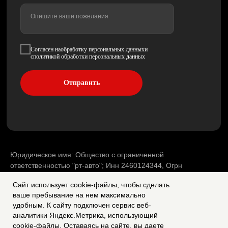
Опишите ваши пожелания
Согласен наобработку персональных данныхи
cполитикой обработки персональных данных
Отправить
Юридическое имя: Общество с ограниченной
ответственностью "рт-авто"; Инн 2460124344, Огрн
1232400025846
Сайт использует cookie-файлы, чтобы сделать
ваше пребывание на нем максимально
Согласие на обработку персональных данных
удобным. К cайту подключен сервис веб-
Политика конфиденциальности
аналитики Яндекс.Метрика, использующий
cookie-файлы. Оставаясь на сайте, вы даете
Разработка сайта whitenight