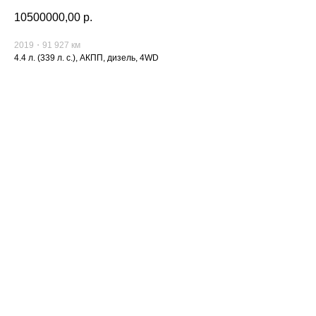
10500000,00
р.
2019・91 927 км
4.4 л. (339 л. с.), АКПП, дизель, 4WD